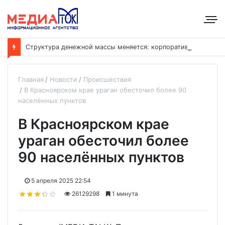
С
труктура денежной массы меняется: корпоративные депозиты обогнали вклады населения
Главная
Новости
Происшествия
В Красноярском крае ураган обесточил более 90
населённых пунктов
В Красноярском крае
ураган обесточил более
90 населённых пунктов
5 апреля 2025 22:54
26129298
1 минута