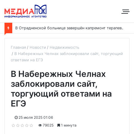
В
Отрадненской больнице завершён капремонт терапевтического корпуса
Главная
Новости
Недвижимость
В Набережных Челнах заблокировали сайт, торгующий
ответами на ЕГЭ
В Набережных Челнах
заблокировали сайт,
торгующий ответами на
ЕГЭ
25 июля 2025 01:06
79025
1 минута